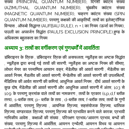
संख्या (PRINCIPAL QUANTUM NUMBER), दिगंशी क्वांटम संख्या
(AZIMUTHAL QUANTUM NUMBER),
चुंबकीय क्वांटम संख्या
(MAGNETIC QUANTUM NUMBER), चक्रण क्वांटम संख्या (SPIN
QUANTUM NUMBER), परमाणु कक्षको की आकृतियाँ, तत्वों का इलेक्ट्रॉनिक
विन्यास , ऑफबो सिद्धान्त (AUFBAU RULE),
n + l का नियम (ऊर्जा का नियम),
पाउली का अपवर्जन सिद्धांत (PAULI’S EXCLUSION PRINCIPLE),हुण्ड के
अधिकतम बहुलकता का नियम
अध्याय 3: तत्वों का वर्गीकरण एवं गुणधर्मों में आवर्तिता
डॉबेराइनर के त्रिक , डॉबेराइनर त्रिक की असफलता, न्यूलैंड्स का अष्टक सिद्धांत
, न्यूलैंड्स द्वारा बनाई गई तत्वों की सारणी, न्युलैंड्स का अष्टक नियम की सीमाए,
लोथर मेयर का परमाण्विय आयतन वक्र,
मेंडेलीफ़ की आवर्त सारणी , मेंडेलीफ का
आवर्त नियम, मैडलीव की आवर्त सारणी, मेंन्डेलीफ की आवर्त सारणी की उपलब्धियाँ,
मेंडिलिफ की आर्वत सारणी की कमियां, आधुनिक आवर्त नियम ,
दीर्घ आवर्त सारणी के
कुछ दोष, मेंडेलीफ़ की आवर्त सारणी और आधुनिक आवर्त सारणी में अंतर, 103 से
109 के परमाणु क्रमांक वाले तत्वों का नामकरण , तत्वों के प्रकार (s,p,d,f ब्लॉक
तत्त्व), s-ब्लॉक तत्व,
p- ब्लॉक के तत्व , d-ब्लॉक तत्व, f-ब्लॉक तत्व, तत्वों के गुणों
में आवर्तिता, परमाणु त्रिज्या , आयनिक त्रिज्या, सहसंयोजक त्रिज्या, धात्विक
त्रिज्या, वाण्डरवाल त्रिज्या, परमाणु त्रिज्या को प्रभावित करने वाले कारक,
प्रभावी
नाभिकीय आवेश , कक्षाओं की संख्या , परिरक्षण प्रभाव/आवरण प्रभाव, बन्धों की
संख्या, परमाणु त्रिज्या में आवर्तिता, आयनन एन्थैल्पी, आयनन विभव या आयनन