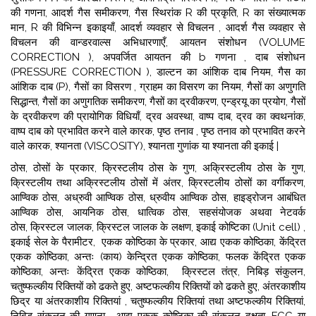
की गणना, आदर्श गैस समीकरण, गैस स्थिरांक R की प्रकृति, R का संख्यात्मक
मान, R की विभिन्न इकाइयाँ, आदर्श व्यवहार से विचलन , आदर्श गैस व्यवहार से
विचलन की वान्डरवाल्स अभिधारणाएँ,
आयतन संशोधन (VOLUME
CORRECTION ), अपवर्जित आयतन की b गणना , दाब संशोधन
(PRESSURE CORRECTION ), डाल्टन का आंशिक दाब नियम,
गैस का
आंशिक दाब (P), गैसों का विसरण , ग्राहम का विसरण का नियम, गैसों का अणुगति
सिद्धान्त, गैसों का अणुगतिक समीकरण, गैसों का द्रवीकरण, एन्ड्रयू का प्रयोग, गैसों
के द्रवीकरण की प्रायोगिक विधियाँ,
द्रव अवस्था, वाष्प दाब, द्रव का क्वथनांक,
वाष्प दाब को प्रभावित करने वाले कारक, पृष्ठ तनाव , पृष्ठ तनाव को प्रभावित करने
वाले कारक, श्यानता (VISCOSITY), श्यानता गुणांक या श्यानता की इकाई |
ठोस, ठोसों के प्रकार, क्रिस्टलीय ठोस के गुण, अक्रिस्टलीय ठोस के गुण,
क्रिस्टलीय तथा अक्रिस्टलीय ठोसों में अंतर, क्रिस्टलीय ठोसों का वर्गीकरण,
आण्विक ठोस, अध्रुवी आण्विक ठोस, ध्रुवीय आण्विक ठोस, हाइड्रोजन आबंधित
आण्विक ठोस, आयनिक ठोस, धात्विक ठोस, सहसंयोजक अथवा नेटवर्क
ठोस, क्रिस्टल जालक, क्रिस्टल जालक के लक्षण, इकाई कोष्टिका (Unit cell) ,
इकाई सेल के पैरामीटर, एकक कोष्ठिका के प्रकार, आद्य एकक कोष्ठिका, केंद्रित
एकक कोष्ठिका, अन्तः (काय) केन्द्रित एकक कोष्ठिका, फलक केंद्रित एकक
कोष्ठिका, अन्तः केंद्रित एकक कोष्ठिका, क्रिस्टल तंत्र, निबिड़ संकुलन,
चतुष्फल्कीय रिक्तियों को ढकते हुए, अष्टफल्कीय रिक्तियों को ढकते हुए, अंतरकाशीय
छिद्र या अंतरकाशीय रिक्तियां , चतुष्फल्कीय रिक्तियां तथा अष्टफल्कीय रिक्तियां,