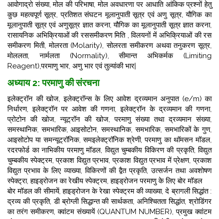
आवोगाद्रो संख्या, मोल की परिभाषा,
मोल अवधारणा पर आधाति आंकिक प्रश्नों हेतु
कुछ महत्वपूर्ण सूत्र, प्रतिशत संघटन मूलानुपाती सूत्र एवं अणु सूत्र, यौगिक का
मूलानुपाती सूत्र एवं अणुसूत्र ज्ञात करना, यौगिक का मूलानुपाती सूत्र ज्ञात करना,
रासायनिक अभिक्रियाओं की रससमीकरण मिति , विलयनों में अभिक्रियाओं की रस
समीकरण मिती, मोलरता (Molarity),
सोलरता समीकरण अथवा तनुकरण सूत्र,
मोललता, नार्मलता (Normality), सीमान्त अभिकर्मक (Limiting
Reagent),परमाणु भार, अणु भार एवं तुल्यांकी भार|
अध्याय 2: परमाणु की संरचना
इलेक्ट्रॉन की खोज, इलेक्ट्रॉन्स के लिए आवेश द्रव्यमान अनुपात (e/m) का
निर्धारण, इलेक्ट्रॉन पर आवेश की गणना, इलेक्ट्रॉन के द्रव्यमान की गणना,
प्रोटोन की खोज, न्यूट्रॉन की खोज, परमाणु संख्या तथा द्रव्यमान संख्या,
समस्थानिक, समभारिक, आइसोटोन,
समस्थानिक, समभारिक, समभारिकों के गुण,
आइसोटोप या समन्यूट्रॉनिक, समइलेक्ट्रॉनिक श्रेणी, परमाणु का थॉमसन मॉडल,
रदरफोर्ड का नाभिकीय परमाणु मॉडल, विद्युत चुम्बकीय विकिरण की प्रकृति, विद्युत
चुम्बकीय स्पेक्ट्रम,
प्रकाश विद्युत प्रभाव, प्रकाश विद्युत प्रभाव में प्रेक्षण, प्रकाश
विद्युत प्रभाव के लिए व्याख्या, विकिरणों की द्वैत प्रकृति, उत्सर्जन तथा अवशोषण
स्पेक्ट्रा, हाइड्रोजन का रेखीय स्पेक्ट्रम, हाइड्रोजन परमाणु के लिए बोर मॉडल
बोर मॉडल की सीमायें, हाइड्रोजन के रेखा स्पेक्ट्रम की व्याख्या, दे ब्रागली सिद्धांत :
द्रव्य की प्रकृति, डी ब्रोग्ली सिद्धान्त की सार्थकता, अनिश्चितता सिद्धांत, श्रोडिंगर
का तरंग समीकरण, क्वांटम संख्यायें (QUANTUM NUMBER), प्रमुख क्वांटम