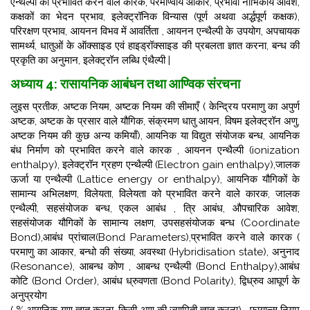
एन्थैल्पी को प्रभावित करने वाले कारक,
परमाण्वीय आकार, प्रभावी नाभिकीय आवेश,
कक्षकों का भेदन प्रभाव, इलेक्ट्रॉनिक विन्यास (पूर्ण अथवा अर्द्धपूर्ण कक्षक),
परिरक्षण प्रभाव, आयनन विभव में आवर्तिता , आयनन एन्थैल्पी के उपयोग, अपचायक
सामर्थ्य,
धातुओं के ऑक्साइड एवं हाइड्रॉक्साइड की प्रबलता ज्ञात करना, बन्ध की
प्रकृति का अनुमान, इलेक्ट्रॉन लब्धि एंथैल्पी |
अध्याय 4: रासायनिक आबंधन तथा आण्विक संरचना
लुइस प्रतीक, अष्टक नियम, अष्टक नियम की सीमाएँ ( केन्द्रिय परमाणु का अपुर्ण
अष्टक, अष्टक के प्रसार वाले यौगिक, संक्रमण धातु आयन, विषम इलेक्ट्रॉन अणु,
अष्टक नियम की कुछ अन्य कमियाँ),
आयनिक या विद्युत संयोजक बन्ध, आयनिक
बंध निर्माण को प्रभावित करने वाले कारक , आयनन एन्थैल्पी (ionization
enthalpy), इलेक्ट्रॉन ग्रहण एन्थैल्पी (Electron gain enthalpy),जालक
ऊर्जा या एन्थैल्पी (Lattice energy or enthalpy),
आयनिक यौगिकों के
सामान्य अभिलक्षण, विलेयता, विलेयता को प्रभावित करने वाले कारक, जालक
एन्थैल्पी, सहसंयोजक बन्ध, एकल आबंध , त्रि आबंध, औपचारिक आवेश,
सहसंयोजक यौगिकों के सामान्य लक्षण,
उपसहसंयोजक बन्ध (Coordinate
Bond),आबंध प्रांचाल(Bond Parameters),प्रभावित करने वाले कारक (
परमाणु का आकार, बन्धो की संख्या, अवस्था (Hybridisation state),
अनुनाद
(Resonance), आबन्ध कोण , आबन्ध एन्थैल्पी (Bond Enthalpy),आबंध
कोटि (Bond Order), आबंध ध्रुवणता (Bond Polarity), द्विध्रुव आघूर्ण के
अनुप्रयोग