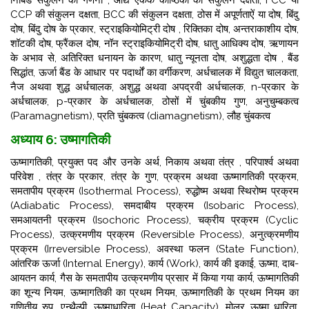
निबिड संकुलन की गणना , आद्य एकक कोष्ठिका की संकुलन दक्षता, FCC या
CCP की संकुलन दक्षता, BCC की संकुलन दक्षता, ठोस में अपूर्णताऐं या दोष, बिंदु
दोष, बिंदु दोष के प्रकार, स्ट्राइकियोमिट्री दोष , रिक्तिका दोष, अन्तराकाशीय दोष,
शॉटकी दोष, फ्रैंकल दोष, नॉन स्ट्राइकियोमिट्री दोष, धातु आधिक्य दोष, ऋणायन
के अभाव से, अतिरिक्त धनायन के कारण, धातु न्यूनता दोष, अशुद्धता दोष , बैंड
सिद्धांत, ऊर्जा बैंड के आधार पर पदार्थों का वर्गीकरण, अर्धचालक में विद्युत चालकता,
नैज अथवा शुद्ध अर्धचालक, अशुद्ध अथवा अपद्रवी अर्धचालक, n-प्रकार के
अर्धचालक, p-प्रकार के अर्धचालक, ठोसों में चुंबकीय गुण, अनुचुम्बकत्व
(Paramagnetism), प्रति चुंबकत्व (diamagnetism), लौह चुंबकत्व
अध्याय 6: उष्मागतिकी
ऊष्मागतिकी, प्रयुक्त पद और उनके अर्थ, निकाय अथवा तंत्र , परिपार्श्व अथवा
परिवेश , तंत्र के प्रकार, तंत्र के गुण, प्रक्रम अथवा ऊष्मागतिकी प्रक्रम,
समतापीय प्रक्रम (Isothermal Process), रुद्धोष्म अथवा स्थिरोष्म प्रक्रम
(Adiabatic Process), समदाबीय प्रक्रम (Isobaric Process),
समआयतनी प्रक्रम (Isochoric Process), चक्रीय प्रक्रम (Cyclic
Process), उत्क्रमणीय प्रक्रम (Reversible Process), अनुत्क्रमणीय
प्रक्रम (Irreversible Process), अवस्था फलन (State Function),
आंतरिक ऊर्जा (Internal Energy), कार्य (Work), कार्य की इकाई, ऊष्मा, दाब-
आयतन कार्य, गैस के समतापीय उत्क्रमणीय प्रसार में किया गया कार्य, ऊष्मागतिकी
का शून्य नियम, ऊष्मागतिकी का प्रथम नियम, ऊष्मागतिकी के प्रथम नियम का
गणितीय रुप, एन्थैल्पी, ऊष्माधारिता (Heat Capacity), मोलर ऊष्मा धारिता,