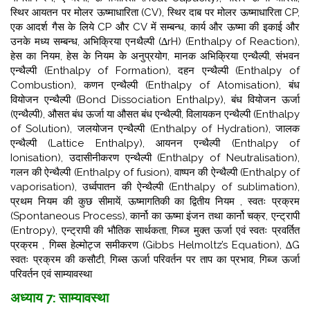
स्थिर आयतन पर मोलर ऊष्माधारिता (CV), स्थिर दाब पर मोलर ऊष्माधारिता CP,
एक आदर्श गैस के लिये CP और CV में सम्बन्ध,
कार्य और ऊष्मा की इकाई और
उनके मध्य सम्बन्ध, अभिक्रिया एनथैल्पी (∆rH) (Enthalpy of Reaction),
हेस का नियम, हेस के नियम के अनुप्रयोग, मानक अभिक्रिया एन्थैल्पी, संभवन
एन्थैल्पी (Enthalpy of Formation),
दहन एन्थैल्पी (Enthalpy of
Combustion), कणन एन्थैल्पी (Enthalpy of Atomisation), बंध
वियोजन एन्थैल्पी (Bond Dissociation Enthalpy),
बंध वियोजन ऊर्जा
(एन्थैल्पी), औसत बंध ऊर्जा या औसत बंध एन्थैल्पी, विलायकन एन्थैल्पी (Enthalpy
of Solution), जलयोजन एन्थैल्पी (Enthalpy of Hydration), जालक
एन्थैल्पी (Lattice Enthalpy),
आयनन एन्थैल्पी (Enthalpy of
Ionisation), उदासीनीकरण एन्थैल्पी (Enthalpy of Neutralisation),
गलन की ऐन्थैल्पी (Enthalpy of fusion),
वाष्पन की ऐन्थैल्पी (Enthalpy of
vaporisation), उर्ध्वपातन की ऐन्थैल्पी (Enthalpy of sublimation),
प्रथम नियम की कुछ सीमायें, ऊष्मागतिकी का द्वितीय नियम ,
स्वतः प्रक्रम
(Spontaneous Process), कार्नो का ऊष्मा इंजन तथा कार्नो चक्र, एन्ट्रापी
(Entropy), एन्ट्रापी की भौतिक सार्थकता, गिब्ज मुक्त ऊर्जा एवं स्वतः प्रवर्तित
प्रक्रम ,
गिब्स हेल्मोट्ज समीकरण (Gibbs Helmoltz’s Equation), ∆G
स्वतः प्रक्रम की कसौटी, गिब्स ऊर्जा परिवर्तन पर ताप का प्रभाव, गिब्ज ऊर्जा
परिवर्तन एवं साम्यावस्था
अध्याय 7: साम्यावस्था