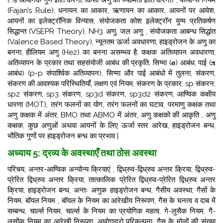
( % आयनिक गुण ज्ञात करना, किसी अणु की ज्यामिती ज्ञात करना) , फायान्स नियम
(Fajan’s Rule), धनायन का आकार, ऋणायन का आकार, आयनों पर आवेश,
आयनों का इलेक्ट्रॉनिक विन्यास,
संयोजकता कोश इलेक्ट्रॉन युग्म प्रतिकर्षण
सिद्धान्त (VSEPR Theory), NH3 अणु, जल अणु , संयोजकता आबन्ध सिद्धांत
(Valence Based Theory), न्यूनतम ऊर्जा अवधारणा,
हाइड्रोजन के अणु का
बनना, हीलियम अणु (He2) का बनना असम्भव है, कक्षक अतिव्यापन अवधारणा,
अतिव्यापन के प्रकार तथा सहसंयोजी आबंध की प्रकृति, सिग्मा (𝛔) आबंध, पाई (𝛑
आबंध) (p-p संपार्श्विक अतिव्यापन),
सिग्मा और पाई आबंधो में तुलना, संकरण,
संकरण की आवश्यक परिस्थितियाँ, लक्षण एवं नियम, संकरण के प्रकार, sp संकरन,
sp2 संकरण, sp3 संकरण, sp3d संकरण, sp3d2 संकरण, आण्विक कक्षीय
धारणा (MOT),
तरंग फलनों का योग, तरंग फलनों का घटाव, परमाणु कक्षक तथा
अणु कक्षक में अंतर, BMO तथा ABMO में अंतर, अणु कक्षको की आकृति , अणु
कक्षक, कुछ अणुओं अथवा आयनों के लिए ऊर्जा स्तर आरेख,
हाइड्रोजन बन्ध,
भौतिक गुणों पर हाइड्रोजन बन्ध का प्रभाव |
अध्याय 5: द्रव्य के अवस्थाएँ तथा ठोस अवस्था
परिचय, अन्तर-आण्विक अन्योन्य क्रियाएं , द्विध्रुव-द्विध्रुव अन्तर क्रिया, द्विध्रुव-
प्रेरित द्विध्रुव अन्तर क्रिया, तात्कालिक प्रेरित द्विध्रुव-प्रेरित द्विध्रुव अन्तर
क्रिया, हाइड्रोजन बन्ध, अन्तः अणुक हाइड्रोजन बन्ध, गैसीय अवस्था,
गैसों के
नियम, बॉयल नियम , बॉयल के नियम का आरेखीय निरूपण, गैस के घनत्व व दाब में
सम्बन्ध, चार्ल्स नियम, चार्ल्स के नियम का प्रयोगिक महत्व, गे-लुसैक नियम, गै-
लुसोंक नियम का आरेखी निरूपण,
आवोगाद्रो परिकल्पना, गैस के मोलों की संख्या